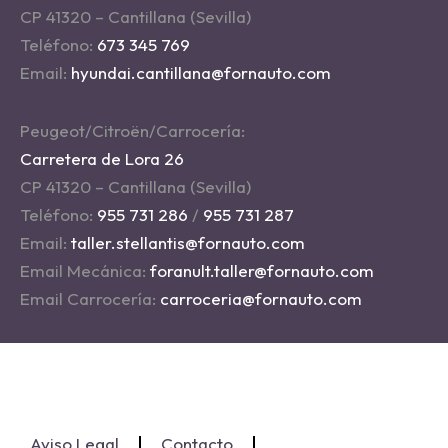
CP 41320 – Cantillana (Sevilla)
Teléfono:
673 345 769
Email:
hyundai.cantillana@fornauto.com
Peugeot/Citroën/Carrocería:
Carretera de Lora 26
CP 41320 – Cantillana (Sevilla)
Teléfono:
955 731 286
/
955 731 287
Email:
taller.stellantis@fornauto.com
Email Mecánica:
foranult.taller@fornauto.com
Email Carrocería:
carroceria@fornauto.com
Aviso Legal
Contacto