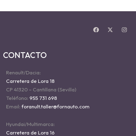
CONTACTO
Renault/Dacia:
Carretera de Lora 18
CP 41320 – Cantillana (Sevilla)
Teléfono:
955 731 698
Email:
foranult.taller@fornauto.com
Hyundai/Multimarca:
Carretera de Lora 16