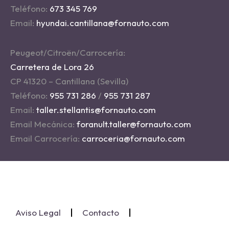
Teléfono:
673 345 769
Email:
hyundai.cantillana@fornauto.com
Peugeot/Citroën/Carrocería:
Carretera de Lora 26
CP 41320 – Cantillana (Sevilla)
Teléfono:
955 731 286
/
955 731 287
Email:
taller.stellantis@fornauto.com
Email Mecánica:
foranult.taller@fornauto.com
Email Carrocería:
carroceria@fornauto.com
Aviso Legal
Contacto