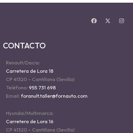
CONTACTO
Renault/Dacia:
Carretera de Lora 18
CP 41320 – Cantillana (Sevilla)
Teléfono:
955 731 698
Email:
foranult.taller@fornauto.com
Hyundai/Multimarca:
Carretera de Lora 16
CP 41320 – Cantillana (Sevilla)