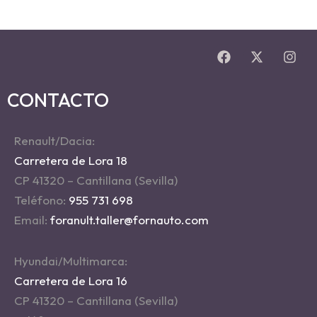
CONTACTO
Renault/Dacia:
Carretera de Lora 18
CP 41320 – Cantillana (Sevilla)
Teléfono:
955 731 698
Email:
foranult.taller@fornauto.com
Hyundai/Multimarca:
Carretera de Lora 16
CP 41320 – Cantillana (Sevilla)