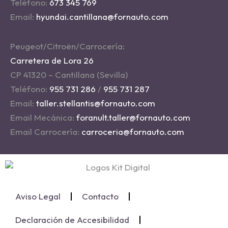
Teléfono:
673 345 769
Email:
hyundai.cantillana@fornauto.com
Peugeot/Citroën/Carrocería:
Carretera de Lora 26
CP 41320 – Cantillana (Sevilla)
Teléfono:
955 731 286
/
955 731 287
Email:
taller.stellantis@fornauto.com
Email Mecánica:
foranult.taller@fornauto.com
Email Carrocería:
carroceria@fornauto.com
Aviso Legal
Contacto
Declaración de Accesibilidad