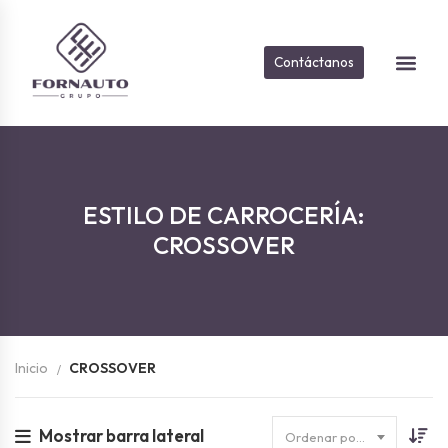
Contáctanos
Sobre Nosot
Vehículos D
ESTILO DE CARROCERÍA:
CROSSOVER
Inicio
CROSSOVER
Mostrar barra lateral
Ordenar por fecha