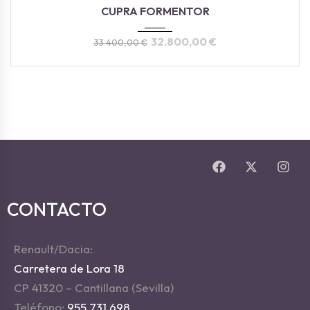
2025
Autom...
0KM
CUPRA FORMENTOR
32.800,00
€
33.400,00
€
CONTACTO
Renault/Dacia:
Carretera de Lora 18
CP 41320 – Cantillana (Sevilla)
Teléfono:
955 731 698