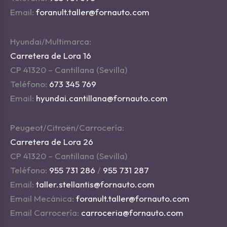
Email:
foranult.taller@fornauto.com
Hyundai/Multimarca:
Carretera de Lora 16
CP 41320 – Cantillana (Sevilla)
Teléfono:
673 345 769
Email:
hyundai.cantillana@fornauto.com
Peugeot/Citroën/Carrocería:
Carretera de Lora 26
CP 41320 – Cantillana (Sevilla)
Teléfono:
955 731 286
/
955 731 287
Email:
taller.stellantis@fornauto.com
Email Mecánica:
foranult.taller@fornauto.com
Email Carrocería:
carroceria@fornauto.com