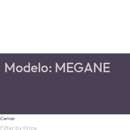
Sobre Nosotros
Servicios
Marcas
Vehículos Destacados
Contáctanos
Modelo: MEGANE
Cerrar
Filter by Price