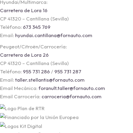
Hyundai/Multimarca:
Carretera de Lora 16
CP 41320 – Cantillana (Sevilla)
Teléfono:
673 345 769
Email:
hyundai.cantillana@fornauto.com
Peugeot/Citroën/Carrocería:
Carretera de Lora 26
CP 41320 – Cantillana (Sevilla)
Teléfono:
955 731 286
/
955 731 287
Email:
taller.stellantis@fornauto.com
Email Mecánica:
foranult.taller@fornauto.com
Email Carrocería:
carroceria@fornauto.com