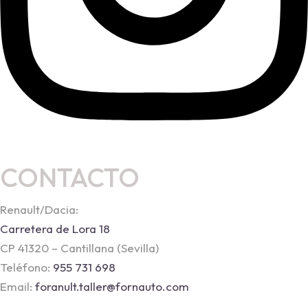
CONTACTO
Renault/Dacia:
Carretera de Lora 18
CP 41320 – Cantillana (Sevilla)
Teléfono:
955 731 698
Email:
foranult.taller@fornauto.com