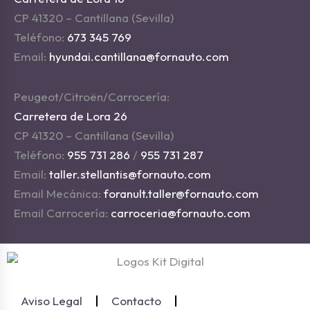
CP 41320 – Cantillana (Sevilla)
Teléfono:
673 345 769
Email:
hyundai.cantillana@fornauto.com
Peugeot/Citroën/Carrocería:
Carretera de Lora 26
CP 41320 – Cantillana (Sevilla)
Teléfono:
955 731 286
/
955 731 287
Email:
taller.stellantis@fornauto.com
Email Mecánica:
foranult.taller@fornauto.com
Email Carrocería:
carroceria@fornauto.com
Aviso Legal
Contacto