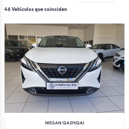
46
Vehículos que coinciden
2023
Autom...
27160
NISSAN QASHQAI