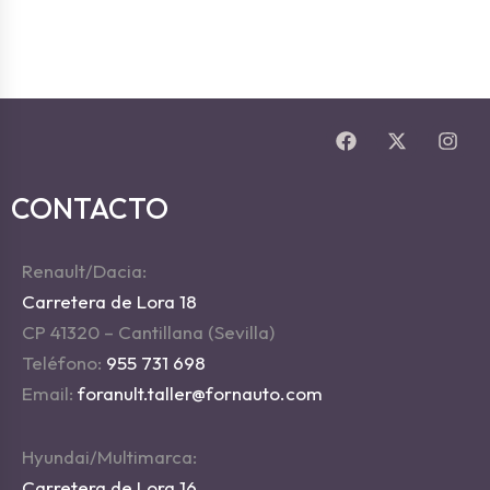
CONTACTO
Renault/Dacia:
Carretera de Lora 18
CP 41320 – Cantillana (Sevilla)
Teléfono:
955 731 698
Email:
foranult.taller@fornauto.com
Hyundai/Multimarca:
Carretera de Lora 16