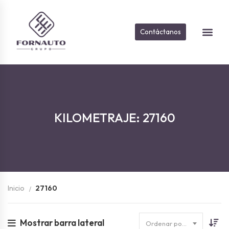
Contáctanos
Sobre Nosot
Vehículos D
KILOMETRAJE: 27160
Inicio
27160
Mostrar barra lateral
Ordenar por fecha