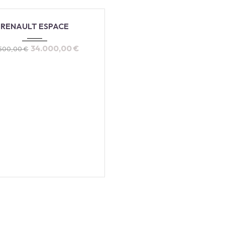
5
Autom...
18.900
RENAULT ESPACE
34.000,00
€
.500,00
€