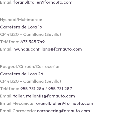
Email:
foranult.taller@fornauto.com
Hyundai/Multimarca:
Carretera de Lora 16
CP 41320 – Cantillana (Sevilla)
Teléfono:
673 345 769
Email:
hyundai.cantillana@fornauto.com
Peugeot/Citroën/Carrocería:
Carretera de Lora 26
CP 41320 – Cantillana (Sevilla)
Teléfono:
955 731 286
/
955 731 287
Email:
taller.stellantis@fornauto.com
Email Mecánica:
foranult.taller@fornauto.com
Email Carrocería:
carroceria@fornauto.com