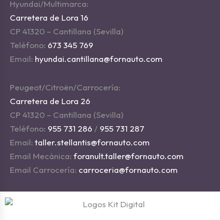
Hyundai/Multimarca:
Carretera de Lora 16
CP 41320 – Cantillana (Sevilla)
Teléfono:
673 345 769
Email:
hyundai.cantillana@fornauto.com
Peugeot/Citroën/Carrocería:
Carretera de Lora 26
CP 41320 – Cantillana (Sevilla)
Teléfono:
955 731 286
/
955 731 287
Email:
taller.stellantis@fornauto.com
Email Mecánica:
foranult.taller@fornauto.com
Email Carrocería:
carroceria@fornauto.com