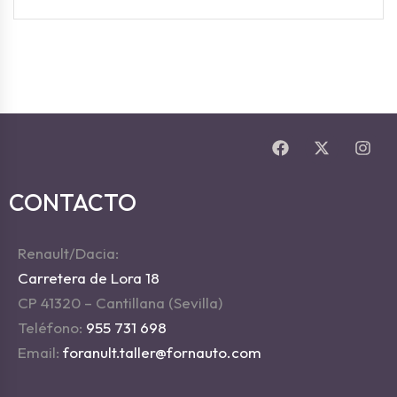
CONTACTO
Renault/Dacia:
Carretera de Lora 18
CP 41320 – Cantillana (Sevilla)
Teléfono:
955 731 698
Email:
foranult.taller@fornauto.com