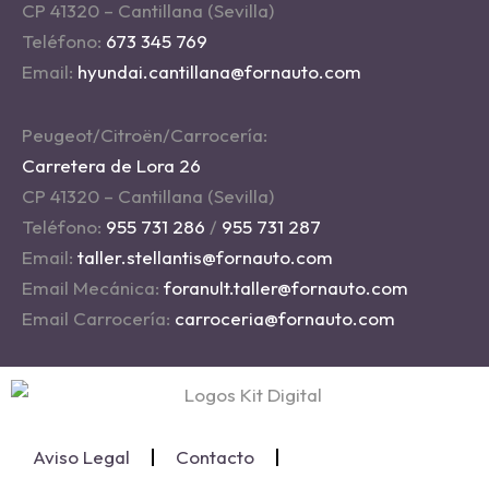
CP 41320 – Cantillana (Sevilla)
Teléfono:
673 345 769
Email:
hyundai.cantillana@fornauto.com
Peugeot/Citroën/Carrocería:
Carretera de Lora 26
CP 41320 – Cantillana (Sevilla)
Teléfono:
955 731 286
/
955 731 287
Email:
taller.stellantis@fornauto.com
Email Mecánica:
foranult.taller@fornauto.com
Email Carrocería:
carroceria@fornauto.com
Aviso Legal
Contacto