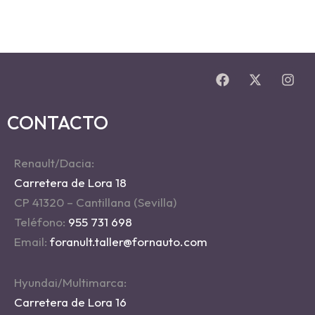
CONTACTO
Renault/Dacia:
Carretera de Lora 18
CP 41320 – Cantillana (Sevilla)
Teléfono:
955 731 698
Email:
foranult.taller@fornauto.com
Hyundai/Multimarca:
Carretera de Lora 16