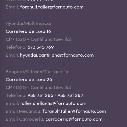
Email:
foranult.taller@fornauto.com
Hyundai/Multimarca:
Carretera de Lora 16
CP 41320 – Cantillana (Sevilla)
Teléfono:
673 345 769
Email:
hyundai.cantillana@fornauto.com
Peugeot/Citroën/Carrocería:
Carretera de Lora 26
CP 41320 – Cantillana (Sevilla)
Teléfono:
955 731 286
/
955 731 287
Email:
taller.stellantis@fornauto.com
Email Mecánica:
foranult.taller@fornauto.com
Email Carrocería:
carroceria@fornauto.com