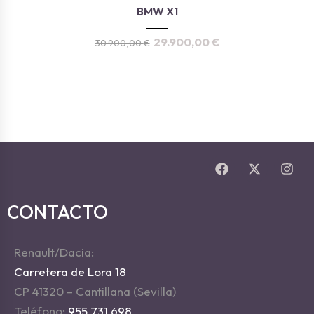
2022
Manua...
48800
BMW X1
29.900,00
€
30.900,00
€
CONTACTO
Renault/Dacia:
Carretera de Lora 18
CP 41320 – Cantillana (Sevilla)
Teléfono:
955 731 698